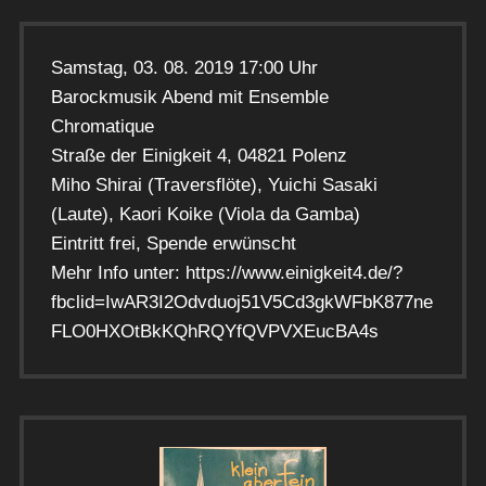
Samstag, 03. 08. 2019 17:00 Uhr
Barockmusik Abend mit Ensemble
Chromatique
Straße der Einigkeit 4, 04821 Polenz
Miho Shirai (Traversflöte), Yuichi Sasaki
(Laute), Kaori Koike (Viola da Gamba)
Eintritt frei, Spende erwünscht
Mehr Info unter: https://www.einigkeit4.de/?
fbclid=IwAR3I2Odvduoj51V5Cd3gkWFbK877ne
FLO0HXOtBkKQhRQYfQVPVXEucBA4s